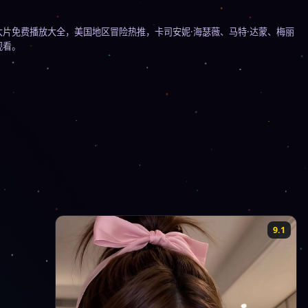
国大片免费播放大全，美国地区冒险热推，卡司安妮·海瑟薇、马特·达蒙、梅丽
观看。
9.1