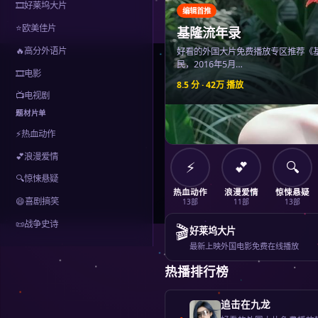
🎞️
好莱坞大片
编辑首推
⭐
欧美佳片
基隆流年录
🔥
高分外语片
好看的外国大片免费播放专区推荐《基
民，2016年5月…
🎞️
电影
8.5
分 ·
42万
播放
📺
电视剧
题材片单
⚡
热血动作
💕
浪漫爱情
⚡
💕
🔍
🔍
惊悚悬疑
热血动作
浪漫爱情
惊悚悬疑
😄
喜剧搞笑
13
部
11
部
13
部
📜
战争史诗
🎬
好莱坞大片
最新上映外国电影免费在线播放
热播排行榜
追击在九龙