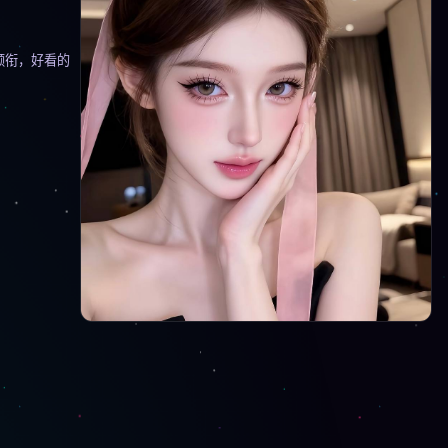
领衔，好看的