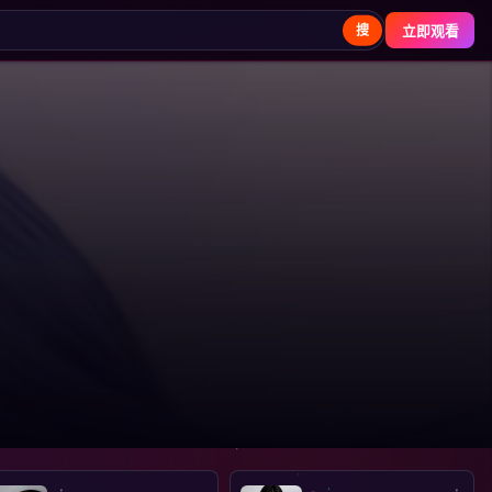
立即观看
搜
放