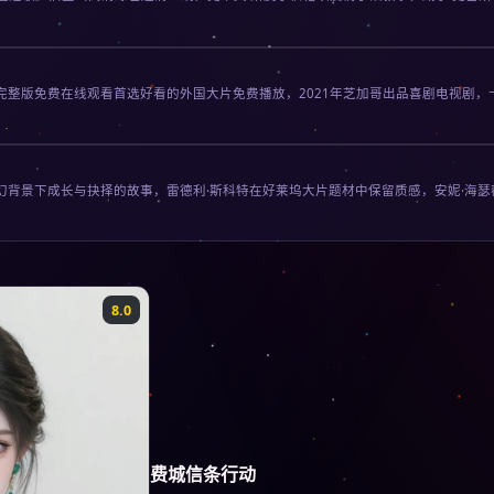
整版免费在线观看首选好看的外国大片免费播放，2021年芝加哥出品喜剧电视剧，卡
背景下成长与抉择的故事，雷德利·斯科特在好莱坞大片题材中保留质感，安妮·海瑟薇
8.0
费城信条行动