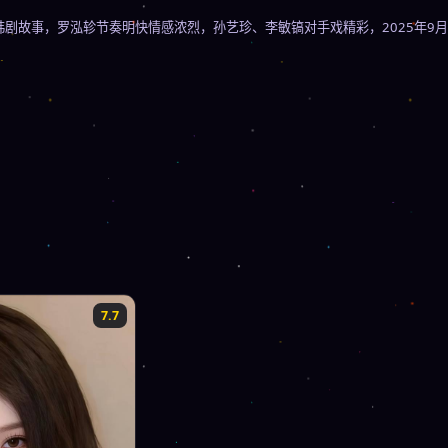
剧故事，罗泓轸节奏明快情感浓烈，孙艺珍、李敏镐对手戏精彩，2025年9月
7.7