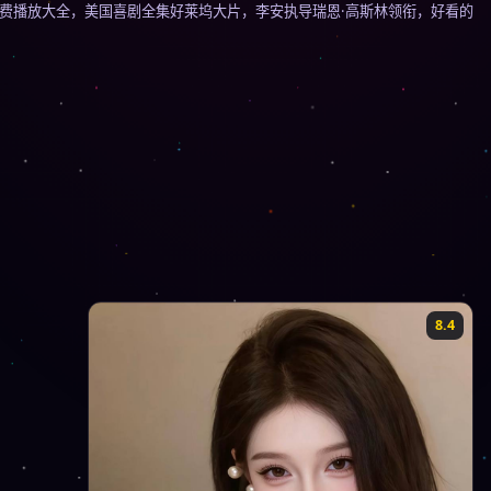
片免费播放大全，美国喜剧全集好莱坞大片，李安执导瑞恩·高斯林领衔，好看的
8.4