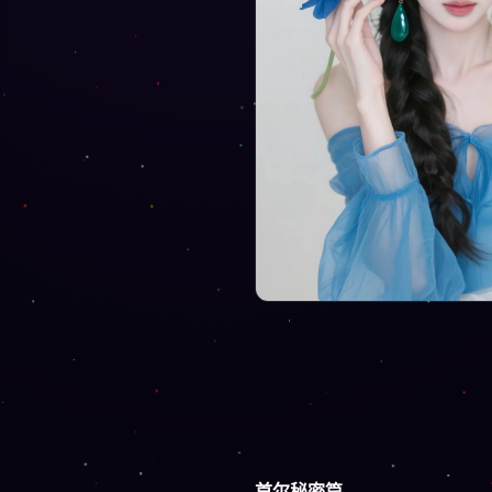
首尔秘密篇