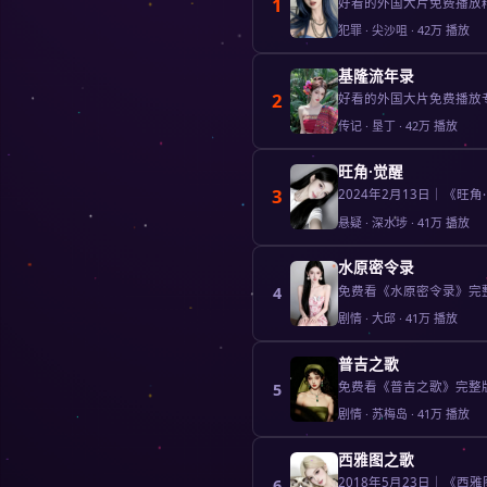
1
好看的外国大片免费播放精
犯罪
·
尖沙咀
·
42万
播放
基隆流年录
2
好看的外国大片免费播放专
传记
·
垦丁
·
42万
播放
旺角·觉醒
3
2024年2月13日｜《
悬疑
·
深水埗
·
41万
播放
水原密令录
免费看《水原密令录》完
4
剧情
·
大邱
·
41万
播放
普吉之歌
免费看《普吉之歌》完整版
5
剧情
·
苏梅岛
·
41万
播放
西雅图之歌
2018年5月23日｜《
6